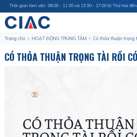
Thời gian làm việc: 08:00 - 11:30 và 13:30 - 17:00 từ Thứ Hai đế
Trang chủ
HOẠT ĐỘNG TRUNG TÂM
Có thỏa thuận trọng t
CÓ THỎA THUẬN TRỌNG TÀI RỒI C