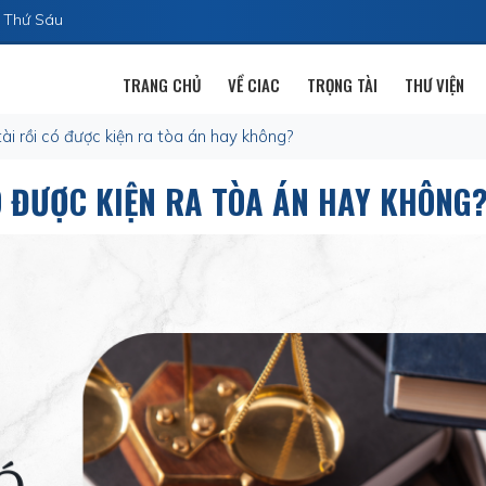
n Thứ Sáu
TRANG CHỦ
VỀ CIAC
TRỌNG TÀI
THƯ VIỆN
ài rồi có được kiện ra tòa án hay không?
Ó ĐƯỢC KIỆN RA TÒA ÁN HAY KHÔNG