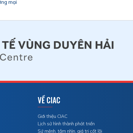
ơng mại
VỀ CIAC
Giới thiệu CIAC
Lịch sử hình thành phát triển
Sứ mệnh, tầm nhìn, giá trị cốt lõi