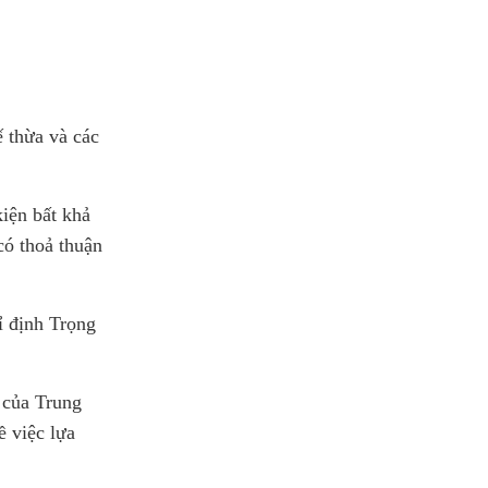
ế thừa và các
kiện bất khả
có thoả thuận
hỉ định Trọng
g của Trung
ề việc lựa