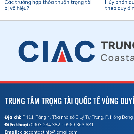
Các trường hợp thỏa thuận trọng tài
Hủy phán qu
bị vô hiệu?
theo quy đi
TRUNG TÂM TRỌNG TÀI QUỐC TẾ VÙNG DUYÊ
Địa chỉ:
P411, Tầng 4, Tòa nhà số 5 Lý Tự Trọng, P. Hồng Bàng
Điện thoại:
0903 234 382 - 0969 363 681
Email:
ciaccontactinfo@gmail.com