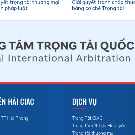
yết trọng tài thương mại
Giải quyết tranh chấp thư
nh pháp luật
bằng cơ chế Trọng tài
N HẢI CIAC
DỊCH VỤ
, TP.Hải Phòng
Trọng Tài CIAC
Trọng tài kết hợp Hòa giải
Trọng tài thương mại