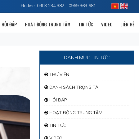
Hotline: 0903 234 382 - 0969 363 681
HỎI ĐÁP
HOẠT ĐỘNG TRUNG TÂM
TIN TỨC
VIDEO
LIÊN HỆ
?
DANH MỤC TIN TỨC
THƯ VIỆN
DANH SÁCH TRỌNG TÀI
HỎI ĐÁP
HOẠT ĐỘNG TRUNG TÂM
TIN TỨC
VIDEO