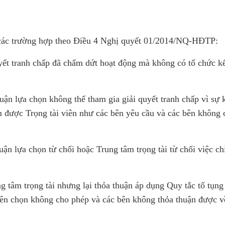
là các trường hợp theo Điều 4 Nghị quyết 01/2014/NQ-HĐTP:
quyết tranh chấp đã chấm dứt hoạt động mà không có tổ chức k
huận lựa chọn không thể tham gia giải quyết tranh chấp vì sự 
m được Trọng tài viên như các bên yêu cầu và các bên không 
huận lựa chọn từ chối hoặc Trung tâm trọng tài từ chối việc c
ng tâm trọng tài nhưng lại thỏa thuận áp dụng Quy tắc tố tụn
 bên chọn không cho phép và các bên không thỏa thuận được v