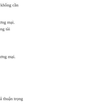
à không cần
ương mại.
ng tài
ương mại.
oả thuận trọng