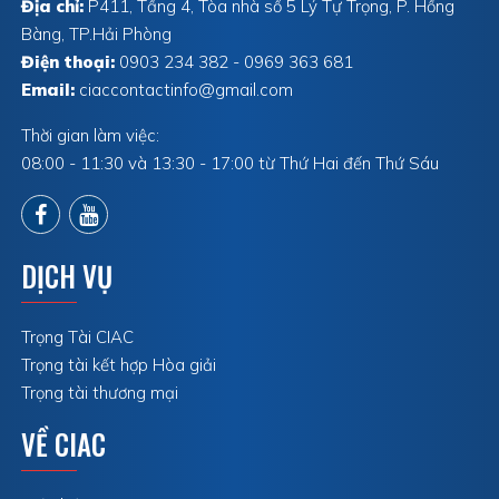
Địa chỉ:
P411, Tầng 4, Tòa nhà số 5 Lý Tự Trọng, P. Hồng
Bàng, TP.Hải Phòng
Điện thoại:
0903 234 382 - 0969 363 681
Email:
ciaccontactinfo@gmail.com
Thời gian làm việc:
08:00 - 11:30 và 13:30 - 17:00 từ Thứ Hai đến Thứ Sáu
DỊCH VỤ
Trọng Tài CIAC
Trọng tài kết hợp Hòa giải
Trọng tài thương mại
VỀ CIAC