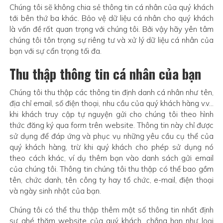
Chúng tôi sẽ không chia sẻ thông tin cá nhân của quý khách
tới bên thứ ba khác. Bảo vệ dữ liệu cá nhân cho quý khách
là vấn đề rất quan trọng với chúng tôi. Bởi vậy hãy yên tâm
chúng tôi tôn trọng sự riêng tư và xử lý dữ liệu cá nhân của
bạn với sự cẩn trọng tối đa.
Thu thập thông tin cá nhân của bạn
Chúng tôi thu thập các thông tin định danh cá nhân như tên,
địa chỉ email, số điện thoại, nhu cầu của quý khách hàng v.v…
khi khách truy cập tự nguyện gửi cho chúng tôi theo hình
thức đăng ký qua form trên website. Thông tin này chỉ được
sử dụng để đáp ứng và phục vụ những yêu cầu cụ thể của
quý khách hàng, trừ khi quý khách cho phép sử dụng nó
theo cách khác, ví dụ thêm bạn vào danh sách gửi email
của chúng tôi. Thông tin chúng tôi thu thập có thể bao gồm
tên, chức danh, tên công ty hay tổ chức, e-mail, điện thoại
và ngày sinh nhật của bạn.
Chúng tôi có thể thu thập thêm một số thông tin nhất định
sự ghé thăm website của quý khách, chẳng hạn như loại