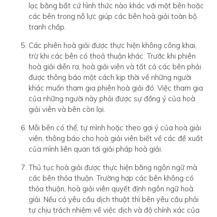
lạc bằng bất cứ hình thức nào khác với một bên hoặc
các bên trong nỗ lực giúp các bên hoà giải toàn bộ
tranh chấp.
Các phiên hoà giải được thực hiện không công khai,
trừ khi các bên có thoả thuận khác. Trước khi phiên
hoà giải diễn ra, hoà giải viên và tất cả các bên phải
được thông báo một cách kịp thời về những người
khác muốn tham gia phiên hoà giải đó. Việc tham gia
của những người này phải được sự đồng ý của hoà
giải viên và bên còn lại.
Mỗi bên có thể, tự mình hoặc theo gợi ý của hoà giải
viên, thông báo cho hoà giải viên biết về các đề xuất
của mình liên quan tới giải pháp hoà giải.
Thủ tục hoà giải được thực hiện bằng ngôn ngữ mà
các bên thỏa thuận. Trường hợp các bên không có
thỏa thuận, hoà giải viên quyết định ngôn ngữ hoà
giải. Nếu có yêu cầu dịch thuật thì bên yêu cầu phải
tự chịu trách nhiệm về việc dịch và độ chính xác của