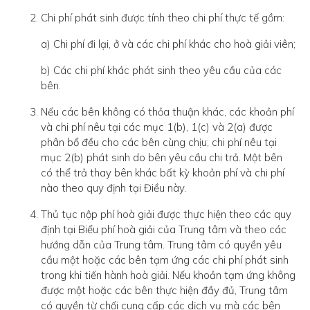
Chi phí phát sinh được tính theo chi phí thực tế gồm:
a) Chi phí đi lại, ở và các chi phí khác cho hoà giải viên;
b) Các chi phí khác phát sinh theo yêu cầu của các
bên.
Nếu các bên không có thỏa thuận khác, các khoản phí
và chi phí nêu tại các mục 1(b), 1(c) và 2(a) được
phân bổ đều cho các bên cùng chịu; chi phí nêu tại
mục 2(b) phát sinh do bên yêu cầu chi trả. Một bên
có thể trả thay bên khác bất kỳ khoản phí và chi phí
nào theo quy định tại Điều này.
Thủ tục nộp phí hoà giải được thực hiện theo các quy
định tại Biểu phí hoà giải của Trung tâm và theo các
hướng dẫn của Trung tâm. Trung tâm có quyền yêu
cầu một hoặc các bên tạm ứng các chi phí phát sinh
trong khi tiến hành hoà giải. Nếu khoản tạm ứng không
được một hoặc các bên thực hiện đầy đủ, Trung tâm
có quyền từ chối cung cấp các dịch vụ mà các bên