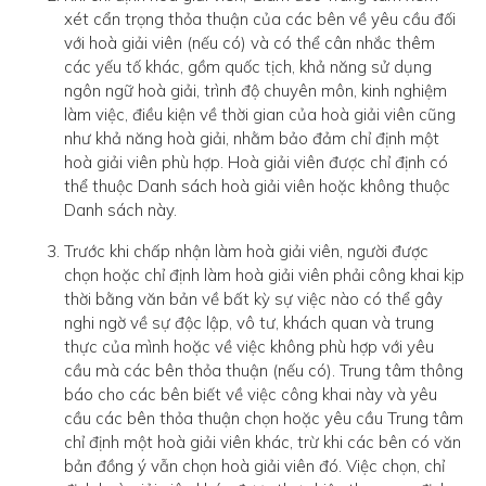
xét cẩn trọng thỏa thuận của các bên về yêu cầu đối
với hoà giải viên (nếu có) và có thể cân nhắc thêm
các yếu tố khác, gồm quốc tịch, khả năng sử dụng
ngôn ngữ hoà giải, trình độ chuyên môn, kinh nghiệm
làm việc, điều kiện về thời gian của hoà giải viên cũng
như khả năng hoà giải, nhằm bảo đảm chỉ định một
hoà giải viên phù hợp. Hoà giải viên được chỉ định có
thể thuộc Danh sách hoà giải viên hoặc không thuộc
Danh sách này.
Trước khi chấp nhận làm hoà giải viên, người được
chọn hoặc chỉ định làm hoà giải viên phải công khai kịp
thời bằng văn bản về bất kỳ sự việc nào có thể gây
nghi ngờ về sự độc lập, vô tư, khách quan và trung
thực của mình hoặc về việc không phù hợp với yêu
cầu mà các bên thỏa thuận (nếu có). Trung tâm thông
báo cho các bên biết về việc công khai này và yêu
cầu các bên thỏa thuận chọn hoặc yêu cầu Trung tâm
chỉ định một hoà giải viên khác, trừ khi các bên có văn
bản đồng ý vẫn chọn hoà giải viên đó. Việc chọn, chỉ