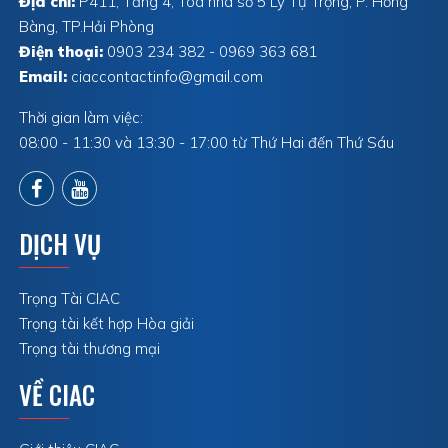
Địa chỉ:
P411, Tầng 4, Tòa nhà số 5 Lý Tự Trọng, P. Hồng
Bàng, TP.Hải Phòng
Điện thoại:
0903 234 382 - 0969 363 681
Email:
ciaccontactinfo@gmail.com
Thời gian làm việc:
08:00 - 11:30 và 13:30 - 17:00 từ Thứ Hai đến Thứ Sáu
DỊCH VỤ
Trọng Tài CIAC
Trọng tài kết hợp Hòa giải
Trọng tài thương mại
VỀ CIAC